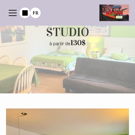
FR
STUDIO
130$
à partir de