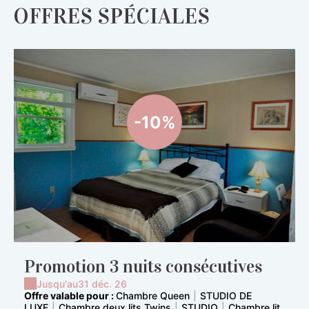
OFFRES SPÉCIALES
-10%
Promotion 3 nuits consécutives
Jusqu'au
31 déc. 26
Offre valable pour :
Chambre Queen
|
STUDIO DE
LUXE
|
Chambre deux lits Twins
|
STUDIO
|
Chambre lit