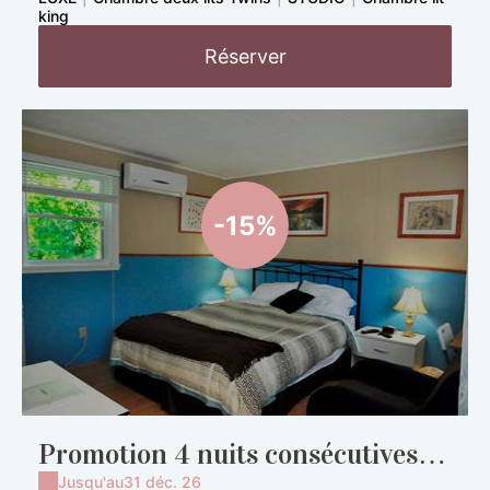
king
Réserver
-15%
Promotion 4 nuits consécutives et
plus
Jusqu'au
31 déc. 26