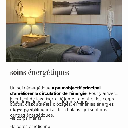
soins énergétiques
Un soin énergétique
a pour objectif principal
d'améliorer la circulation de l'énergie
. Pour y arriver,
le but est de favoriser la détente, recentrer les corps
Nous travaillons sur les différents corps:
subtils, dissoudre les blocages, éliminer les énergies
usagées, et harmoniser les chakras, qui sont nos
- le corps spirituel
centres énergétiques.
-le corps mental
-le corps émotionnel