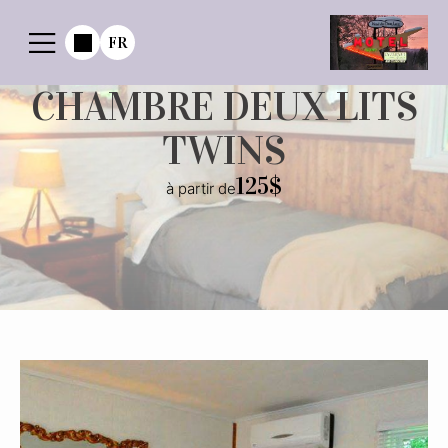
FR
CHAMBRE DEUX LITS
TWINS
125$
à partir de