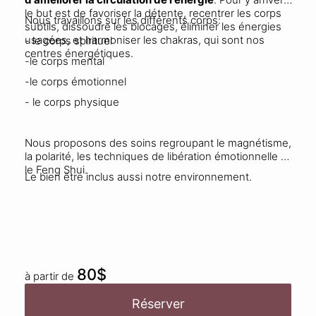
le but est de favoriser la détente, recentrer les corps
Nous travaillons sur les différents corps:
subtils, dissoudre les blocages, éliminer les énergies
usagées, et harmoniser les chakras, qui sont nos
- le corps spirituel
centres énergétiques.
-le corps mental
-le corps émotionnel
- le corps physique
Nous proposons des soins regroupant le magnétisme,
la polarité, les techniques de libération émotionnelle et
le Feng Shui.
Le bien être inclus aussi notre environnement.
80$
à partir de
Réserver