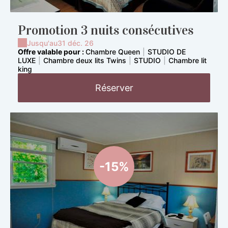
Promotion 3 nuits consécutives
Jusqu'au
31 déc. 26
Offre valable pour :
Chambre Queen
|
STUDIO DE
LUXE
|
Chambre deux lits Twins
|
STUDIO
|
Chambre lit
king
Réserver
-15%